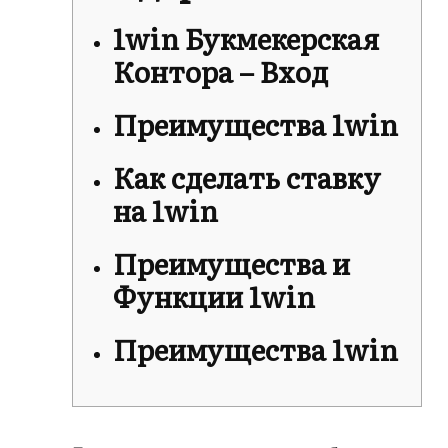
1win Букмекерская
Контора – Вход
Преимущества 1win
Как сделать ставку
на 1win
Преимущества и
Функции 1win
Преимущества 1win