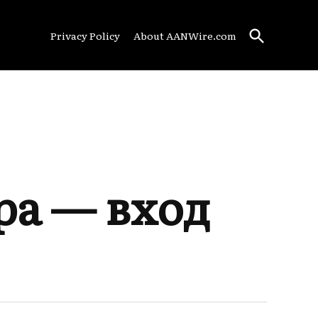
Open
Privacy Policy
About AANWire.com
Search
ра — вход