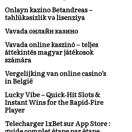
Onlayn kazino Betandreas –
təhlükəsizlik və lisenziya
Vavada онлайн казино
Vavada online kaszinó – teljes
áttekintés magyar játékosok
számára
Vergelijking van online casino’s
in België
Lucky Vibe – Quick‑Hit Slots &
Instant Wins for the Rapid‑Fire
Player
Telecharger 1xBet sur App Store :
guide complet étape par étape