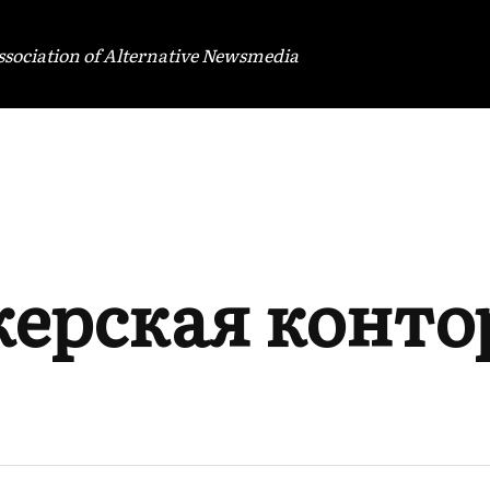
ssociation of Alternative Newsmedia
керская конто