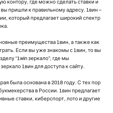
ю контору, где можно сделать ставки и
вы пришли к правильному адресу. 1вин –
сии, который предлагает широкий спектр
ока.
овные преимущества 1вин, а также как
рать. Если вы уже знакомы с 1вин, то вы
делу “1win зеркало”, где мы
зеркало 1вин для доступа к сайту.
рая была основана в 2018 году. С тех пор
 букмекерства в России. 1вин предлагает
ивные ставки, киберспорт, лото и другие