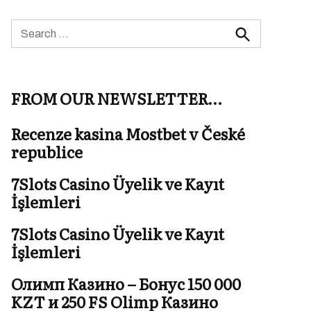
Search
for:
Search
FROM OUR NEWSLETTER…
Recenze kasina Mostbet v České
republice
7Slots Casino Üyelik ve Kayıt
İşlemleri
7Slots Casino Üyelik ve Kayıt
İşlemleri
Олимп Казино – Бонус 150 000
KZT и 250 FS Olimp Казино