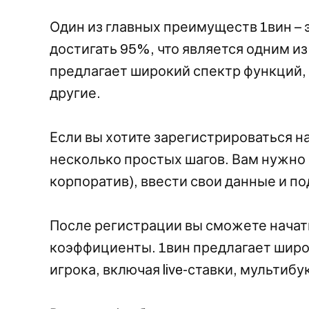
Один из главных преимуществ 1вин – 
достигать 95%, что является одним из
предлагает широкий спектр функций, 
другие.
Если вы хотите зарегистрироваться н
несколько простых шагов. Вам нужно 
корпоратив), ввести свои данные и п
После регистрации вы сможете начать
коэффициенты. 1вин предлагает широ
игрока, включая live-ставки, мультибу