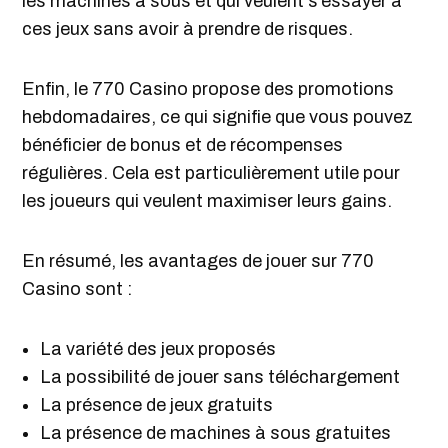
les machines à sous et qui veulent s’essayer à
ces jeux sans avoir à prendre de risques.
Enfin, le 770 Casino propose des promotions
hebdomadaires, ce qui signifie que vous pouvez
bénéficier de bonus et de récompenses
régulières. Cela est particulièrement utile pour
les joueurs qui veulent maximiser leurs gains.
En résumé, les avantages de jouer sur 770
Casino sont :
La variété des jeux proposés
La possibilité de jouer sans téléchargement
La présence de jeux gratuits
La présence de machines à sous gratuites