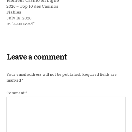
Meilleur Casino en Ligne
2026 – Top 10 des Casinos
Fiables
July 18, 2026
In "AAN Food"
Leave a comment
Your email address will not be published.
Required fields are
marked
*
Comment
*