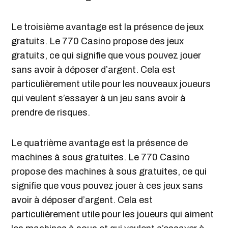
Le troisième avantage est la présence de jeux
gratuits. Le 770 Casino propose des jeux
gratuits, ce qui signifie que vous pouvez jouer
sans avoir à déposer d’argent. Cela est
particulièrement utile pour les nouveaux joueurs
qui veulent s’essayer à un jeu sans avoir à
prendre de risques.
Le quatrième avantage est la présence de
machines à sous gratuites. Le 770 Casino
propose des machines à sous gratuites, ce qui
signifie que vous pouvez jouer à ces jeux sans
avoir à déposer d’argent. Cela est
particulièrement utile pour les joueurs qui aiment