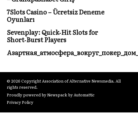
7Slots Casino – Ücretsiz Deneme
Oyunları
Sevenplay: Quick‑Hit Slots for
Short‑Burst Players
Азартная_атмосфера_вокруг_покер_дом
© 2026 Copyright Association of Alternative Newsmedia. All
rights reserved.
Proudly powered by Newspack by Automattic
Privacy Policy