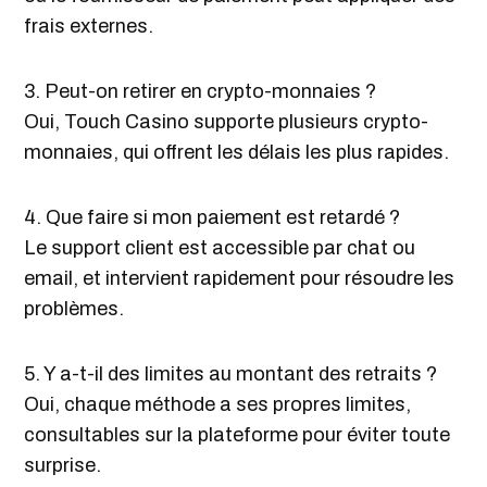
frais externes.
3. Peut-on retirer en crypto-monnaies ?
Oui, Touch Casino supporte plusieurs crypto-
monnaies, qui offrent les délais les plus rapides.
4. Que faire si mon paiement est retardé ?
Le support client est accessible par chat ou
email, et intervient rapidement pour résoudre les
problèmes.
5. Y a-t-il des limites au montant des retraits ?
Oui, chaque méthode a ses propres limites,
consultables sur la plateforme pour éviter toute
surprise.