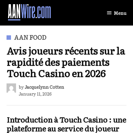
Skip
to
Menu
AANWire.com
content
POSTED
AAN FOOD
IN
Avis joueurs récents sur la
rapidité des paiements
Touch Casino en 2026
by
Jacquelynn Cotten
January 11, 2026
Introduction à Touch Casino : une
plateforme au service du joueur