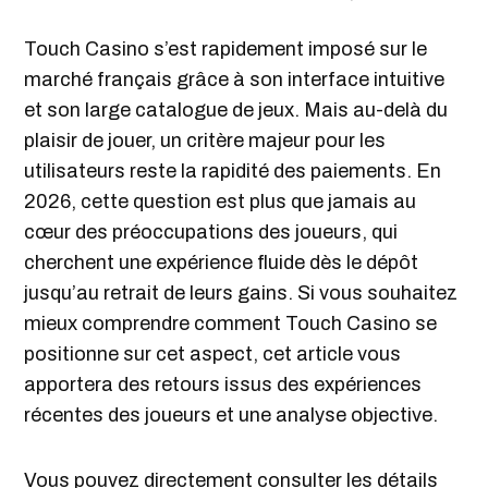
Touch Casino s’est rapidement imposé sur le
marché français grâce à son interface intuitive
et son large catalogue de jeux. Mais au-delà du
plaisir de jouer, un critère majeur pour les
utilisateurs reste la rapidité des paiements. En
2026, cette question est plus que jamais au
cœur des préoccupations des joueurs, qui
cherchent une expérience fluide dès le dépôt
jusqu’au retrait de leurs gains. Si vous souhaitez
mieux comprendre comment Touch Casino se
positionne sur cet aspect, cet article vous
apportera des retours issus des expériences
récentes des joueurs et une analyse objective.
Vous pouvez directement consulter les détails