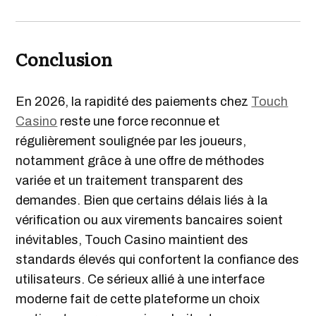
Conclusion
En 2026, la rapidité des paiements chez
Touch
Casino
reste une force reconnue et
régulièrement soulignée par les joueurs,
notamment grâce à une offre de méthodes
variée et un traitement transparent des
demandes. Bien que certains délais liés à la
vérification ou aux virements bancaires soient
inévitables, Touch Casino maintient des
standards élevés qui confortent la confiance des
utilisateurs. Ce sérieux allié à une interface
moderne fait de cette plateforme un choix