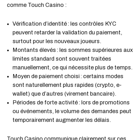
comme Touch Casino :
Vérification d’identité : les contrôles KYC
peuvent retarder la validation du paiement,
surtout pour les nouveaux joueurs.
Montants élevés : les sommes supérieures aux
limites standard sont souvent traitées
manuellement, ce qui nécessite plus de temps.
Moyen de paiement choisi : certains modes
sont naturellement plus rapides (crypto, e-
wallet) que d’autres (virement bancaire).
Périodes de forte activité : lors de promotions
ou événements, le volume des demandes peut
temporairement augmenter les délais.
Touch Casino communique clairement sur ces