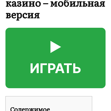
казино – мобильная
версия
▶️
ИГРАТЬ
Содержимое