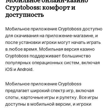
Cryptoboss: комфорт и
доступность
Мобильное приложение Cryptoboss доступно
для скачивания на приложение-магазине, и
после установки игроки могут начать играть
в любое время. Мобильная версия казино
Cryptoboss поддерживает большинство
популярных операционных систем, включая
iOS и Android.
Мобильное приложение Cryptoboss
предлагает широкий спектр игр, включая
слоты, карточные игры и рулетку. Все игры
доступны в мобильной версии, и игроки