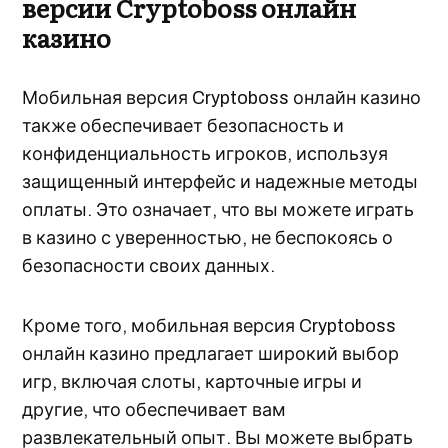
версии Cryptoboss онлайн
казино
Мобильная версия Cryptoboss онлайн казино
также обеспечивает безопасность и
конфиденциальность игроков, используя
защищенный интерфейс и надежные методы
оплаты. Это означает, что вы можете играть
в казино с уверенностью, не беспокоясь о
безопасности своих данных.
Кроме того, мобильная версия Cryptoboss
онлайн казино предлагает широкий выбор
игр, включая слоты, карточные игры и
другие, что обеспечивает вам
развлекательный опыт. Вы можете выбрать