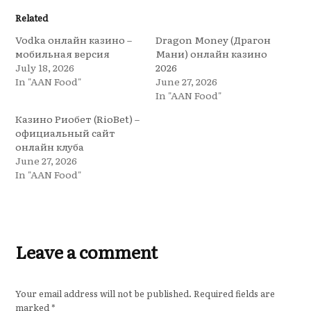
Related
Vodka онлайн казино –
Dragon Money (Драгон
мобильная версия
Мани) онлайн казино
July 18, 2026
2026
In "AAN Food"
June 27, 2026
In "AAN Food"
Казино Риобет (RioBet) –
официальный сайт
онлайн клуба
June 27, 2026
In "AAN Food"
Leave a comment
Your email address will not be published.
Required fields are
marked
*