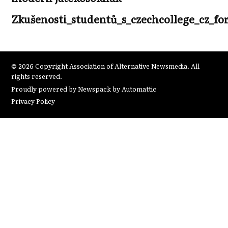
Zkušenosti_studentů_s_czechcollege_cz_fo
© 2026 Copyright Association of Alternative Newsmedia. All
rights reserved.
Proudly powered by Newspack by Automattic
Privacy Policy