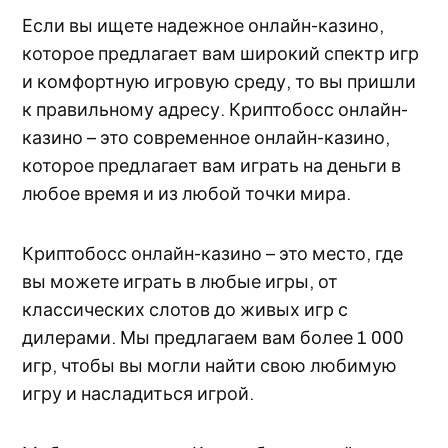
Если вы ищете надежное онлайн-казино,
которое предлагает вам широкий спектр игр
и комфортную игровую среду, то вы пришли
к правильному адресу. Криптобосс онлайн-
казино – это современное онлайн-казино,
которое предлагает вам играть на деньги в
любое время и из любой точки мира.
Криптобосс онлайн-казино – это место, где
вы можете играть в любые игры, от
классических слотов до живых игр с
дилерами. Мы предлагаем вам более 1 000
игр, чтобы вы могли найти свою любимую
игру и насладиться игрой.