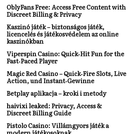
OblyFans Free: Access Free Content with
Discreet Billing & Privacy
Kaszinó játék – biztonságos játék,
licencelés és játékosvédelem az online
kaszinókban
Viperspin Casino: Quick‑Hit Fun for the
Fast‑Paced Player
Magic Red Casino – Quick‑Fire Slots, Live
Action, und Instant‑Gewinne
Betplay aplikacja – kroki i metody
haivixi leaked: Privacy, Access &
Discreet Billing Guide
Pistolo Casino: Villámgyors játék a
modern játékosoknak