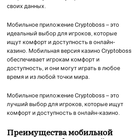
своих данных.
Мобильное приложение Cryptoboss – это
идеальный выбор для игроков, которые
ищут комфорт и доступность в онлайн-
казино. Мобильная версия казино Cryptoboss
обеспечивает игрокам комфорт и
доступность, и они могут играть в любое
время и из любой точки мира.
Мобильное приложение Cryptoboss – это
лучший выбор для игроков, которые ищут
комфорт и доступность в онлайн-казино.
Преимущества мобильной