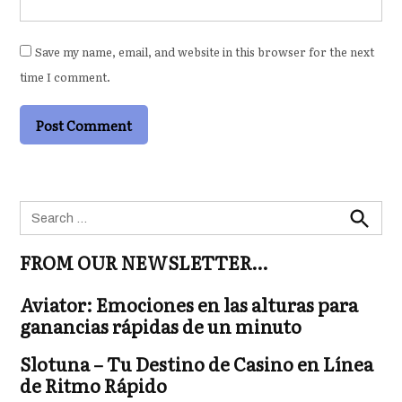
Save my name, email, and website in this browser for the next
time I comment.
Search
for:
Search
FROM OUR NEWSLETTER…
Aviator: Emociones en las alturas para
ganancias rápidas de un minuto
Slotuna – Tu Destino de Casino en Línea
de Ritmo Rápido