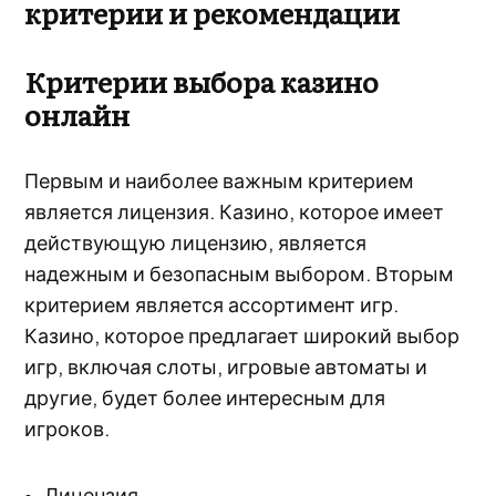
критерии и рекомендации
Критерии выбора казино
онлайн
Первым и наиболее важным критерием
является лицензия. Казино, которое имеет
действующую лицензию, является
надежным и безопасным выбором. Вторым
критерием является ассортимент игр.
Казино, которое предлагает широкий выбор
игр, включая слоты, игровые автоматы и
другие, будет более интересным для
игроков.
Лицензия