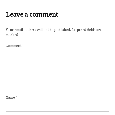
Leave a comment
Your email address will not be published.
Required fields are
marked
*
Comment
*
Name
*