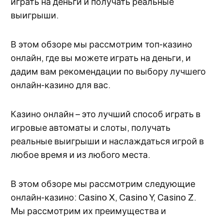
играть на деньги и получать реальные
выигрыши.
В этом обзоре мы рассмотрим топ-казино
онлайн, где вы можете играть на деньги, и
дадим вам рекомендации по выбору лучшего
онлайн-казино для вас.
Казино онлайн – это лучший способ играть в
игровые автоматы и слоты, получать
реальные выигрыши и наслаждаться игрой в
любое время и из любого места.
В этом обзоре мы рассмотрим следующие
онлайн-казино: Casino X, Casino Y, Casino Z.
Мы рассмотрим их преимущества и