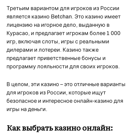
Третьим вариантом для игроков из России
является казино Betchan. Это казино имеет
лицензию на игорное дело, выданную в
Курасао, и предлагает игрокам более 1 000
игр, включая слоты, игры с реальными
дилерами и лотереи. Казино также
предлагает приветственные бонусы и
программу лояльности для своих игроков.
В целом, эти казино – это отличные варианты
для игроков из России, которые ищут
безопасное и интересное онлайн-казино для
игры на деньги.
Как выбрать казино онлайн: