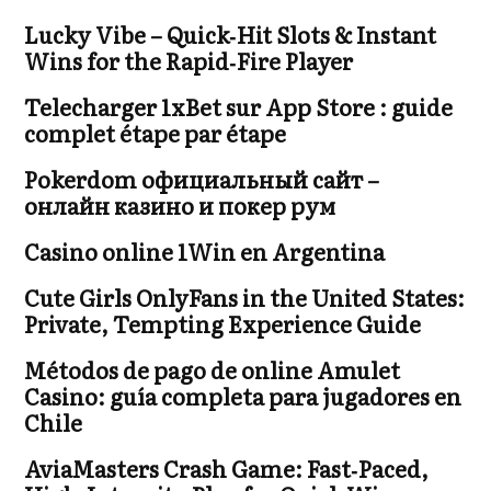
Lucky Vibe – Quick‑Hit Slots & Instant
Wins for the Rapid‑Fire Player
Telecharger 1xBet sur App Store : guide
complet étape par étape
Pokerdom официальный сайт –
онлайн казино и покер рум
Casino online 1Win en Argentina
Cute Girls OnlyFans in the United States:
Private, Tempting Experience Guide
Métodos de pago de online Amulet
Casino: guía completa para jugadores en
Chile
AviaMasters Crash Game: Fast‑Paced,