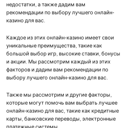
недостатки, а также дадим вам
рекомендации по выбору лучшего онлайн-
казино для вас.
Каждое из этих онлайн-казино имеет свои
уникальные преимущества, такие как
большой выбор игр, высокие ставки, бонусы
и акции. Мы рассмотрим каждый из этих
факторов и дадим вам рекомендации по
выбору лучшего онлайн-казино для вас.
Также мы рассмотрим и другие факторы,
которые могут помочь вам выбрать лучшее
онлайн-казино для вас, такие как кредитные
карты, банковские переводы, электронные
платежные системы.