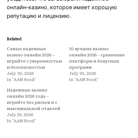
онлайн-казино, которое имеет хорошую
репутацию и лицензию.
Related
Самые надежные
10 лучших казино
казино онлайн 2026 –
онлайн 2026 – сравнение
играйте с уверенностью
платформ и бонусных
и безопасностью
программ
July 30, 2026
July 30, 2026
In "AAN Food"
In "AAN Food"
Надежные казино
онлайн 2026 года –
играйте без рисков и с
максимальной отдачей
July 29, 2026
In "AAN Food"