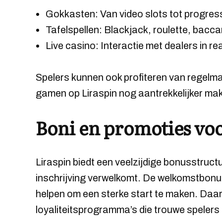
Gokkasten: Van video slots tot progres
Tafelspellen: Blackjack, roulette, bacca
Live casino: Interactie met dealers in rea
Spelers kunnen ook profiteren van regelma
gamen op Liraspin nog aantrekkelijker ma
Boni en promoties voo
Liraspin biedt een veelzijdige bonusstruc
inschrijving verwelkomt. De welkomstbonus 
helpen om een sterke start te maken. Daa
loyaliteitsprogramma’s die trouwe spelers