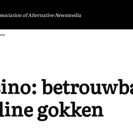
ssociation of Alternative Newsmedia
ken
sino: betrouwb
nline gokken