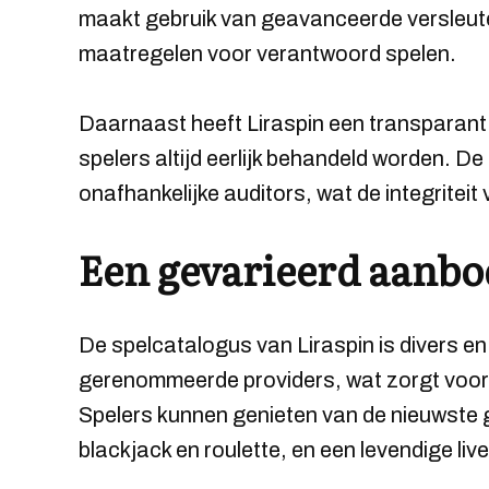
maakt gebruik van geavanceerde versleute
maatregelen voor verantwoord spelen.
Daarnaast heeft Liraspin een transparant b
spelers altijd eerlijk behandeld worden. De 
onafhankelijke auditors, wat de integriteit
Een gevarieerd aanbo
De spelcatalogus van Liraspin is divers en 
gerenommeerde providers, wat zorgt voor e
Spelers kunnen genieten van de nieuwste g
blackjack en roulette, en een levendige liv