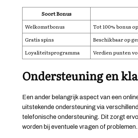
Soort Bonus
Welkomstbonus
Tot 100% bonus op 
Gratis spins
Beschikbaar op ge
Loyaliteitsprogramma
Verdien punten voo
Ondersteuning en kla
Een ander belangrijk aspect van een online
uitstekende ondersteuning via verschillend
telefonische ondersteuning. Dit zorgt ervo
worden bij eventuele vragen of problemen.