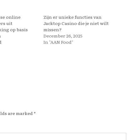
se online
Zijn er unieke functies van
rs uit
Jacktop Casino die je niet wilt
king op basis
missen?
n
December 26, 2025
d
In "AAN Food"
elds are marked
*