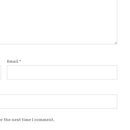
Email
*
or the next time I comment.