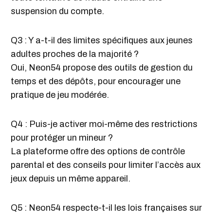
suspension du compte.
Q3 : Y a-t-il des limites spécifiques aux jeunes
adultes proches de la majorité ?
Oui, Neon54 propose des outils de gestion du
temps et des dépôts, pour encourager une
pratique de jeu modérée.
Q4 : Puis-je activer moi-même des restrictions
pour protéger un mineur ?
La plateforme offre des options de contrôle
parental et des conseils pour limiter l’accès aux
jeux depuis un même appareil.
Q5 : Neon54 respecte-t-il les lois françaises sur