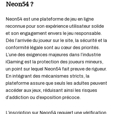
Neon54 ?
Neon54 est une plateforme de jeu en ligne
reconnue pour son expérience utilisateur solide
et son engagement envers le jeu responsable.
Dès l’arrivée du joueur sur le site, la sécurité et la
conformité légale sont au cœur des priorités.
L’une des exigences majeures dans l’industrie
iGaming est la protection des joueurs mineurs,
un point sur lequel Neon54 fait preuve de rigueur.
En intégrant des mécanismes stricts, la
plateforme assure que seuls les adultes peuvent
accéder aux jeux, réduisant ainsi les risques
d’addiction ou d’exposition précoce.
L’inscription sur Neon54 requiert une vérification