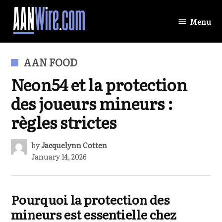
Skip
to
Menu
AANWire.com
content
POSTED
AAN FOOD
IN
Neon54 et la protection
des joueurs mineurs :
règles strictes
by
Jacquelynn Cotten
January 14, 2026
Pourquoi la protection des
mineurs est essentielle chez