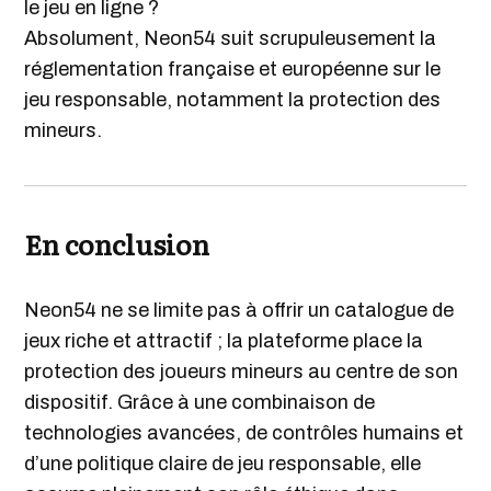
le jeu en ligne ?
Absolument, Neon54 suit scrupuleusement la
réglementation française et européenne sur le
jeu responsable, notamment la protection des
mineurs.
En conclusion
Neon54 ne se limite pas à offrir un catalogue de
jeux riche et attractif ; la plateforme place la
protection des joueurs mineurs au centre de son
dispositif. Grâce à une combinaison de
technologies avancées, de contrôles humains et
d’une politique claire de jeu responsable, elle