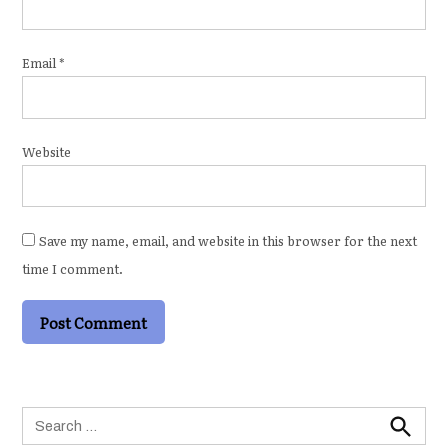
Email
*
Website
Save my name, email, and website in this browser for the next
time I comment.
Search
for:
Search