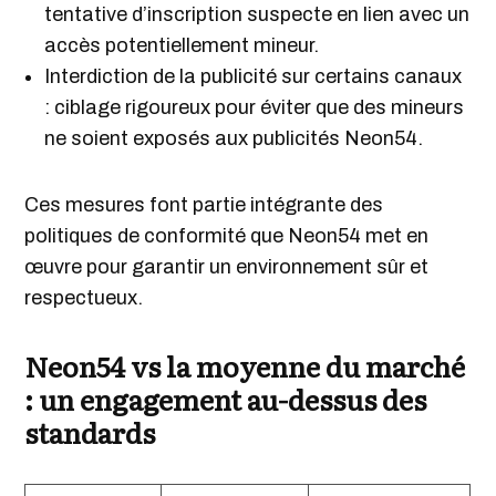
tentative d’inscription suspecte en lien avec un
accès potentiellement mineur.
Interdiction de la publicité sur certains canaux
: ciblage rigoureux pour éviter que des mineurs
ne soient exposés aux publicités Neon54.
Ces mesures font partie intégrante des
politiques de conformité que Neon54 met en
œuvre pour garantir un environnement sûr et
respectueux.
Neon54 vs la moyenne du marché
: un engagement au-dessus des
standards