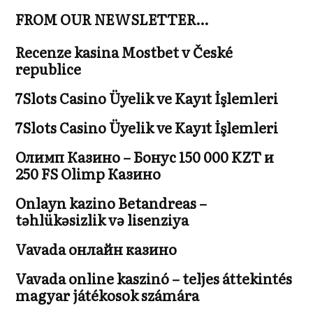
FROM OUR NEWSLETTER…
Recenze kasina Mostbet v České
republice
7Slots Casino Üyelik ve Kayıt İşlemleri
7Slots Casino Üyelik ve Kayıt İşlemleri
Олимп Казино – Бонус 150 000 KZT и
250 FS Olimp Казино
Onlayn kazino Betandreas –
təhlükəsizlik və lisenziya
Vavada онлайн казино
Vavada online kaszinó – teljes áttekintés
magyar játékosok számára