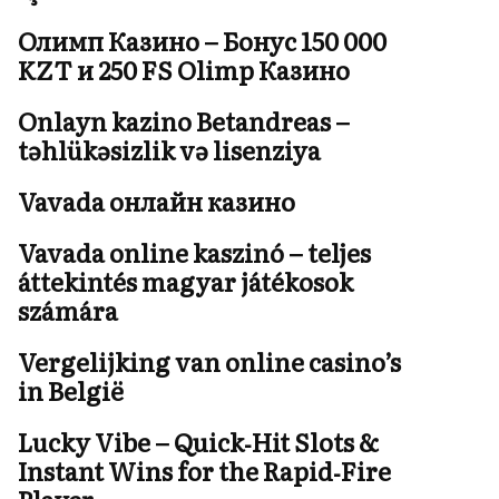
Олимп Казино – Бонус 150 000
KZT и 250 FS Olimp Казино
Onlayn kazino Betandreas –
təhlükəsizlik və lisenziya
Vavada онлайн казино
Vavada online kaszinó – teljes
áttekintés magyar játékosok
számára
Vergelijking van online casino’s
in België
Lucky Vibe – Quick‑Hit Slots &
Instant Wins for the Rapid‑Fire