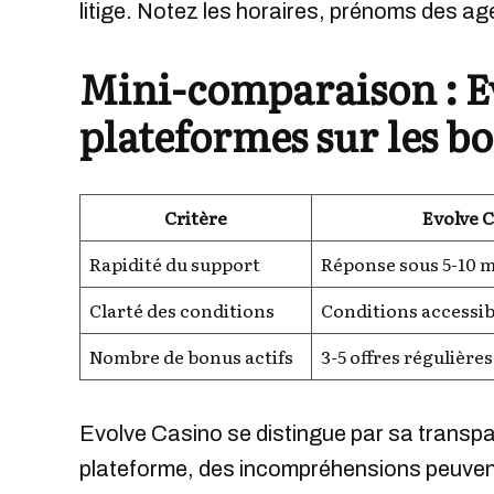
litige. Notez les horaires, prénoms des ag
Mini-comparaison : Ev
plateformes sur les b
Critère
Evolve 
Rapidité du support
Réponse sous 5-10 m
Clarté des conditions
Conditions accessibl
Nombre de bonus actifs
3-5 offres régulières
Evolve Casino se distingue par sa transp
plateforme, des incompréhensions peuvent