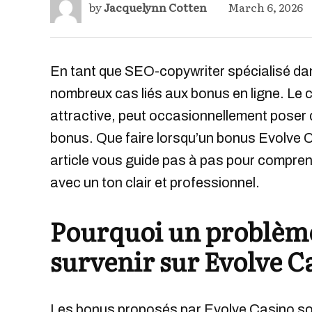
by
Jacquelynn Cotten
March 6, 2026
En tant que SEO-copywriter spécialisé dans
nombreux cas liés aux bonus en ligne. Le c
attractive, peut occasionnellement poser 
bonus. Que faire lorsqu’un bonus Evolve 
article vous guide pas à pas pour compren
avec un ton clair et professionnel.
Pourquoi un problème
survenir sur Evolve C
Les bonus proposés par Evolve Casino sont