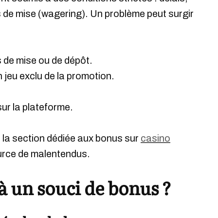
s de mise (wagering). Un problème peut surgir
 de mise ou de dépôt.
n jeu exclu de la promotion.
ur la plateforme.
ns la section dédiée aux bonus sur
casino
ource de malentendus.
 un souci de bonus ?