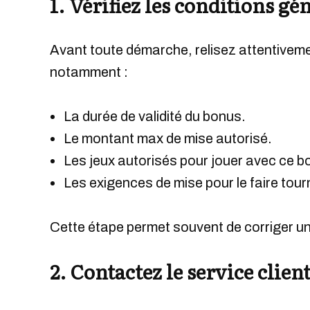
1. Vérifiez les conditions g
Avant toute démarche, relisez attentiveme
notamment :
La durée de validité du bonus.
Le montant max de mise autorisé.
Les jeux autorisés pour jouer avec ce b
Les exigences de mise pour le faire tour
Cette étape permet souvent de corriger un 
2. Contactez le service clien