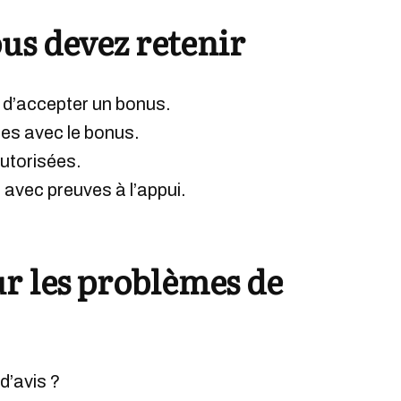
ous devez retenir
t d’accepter un bonus.
les avec le bonus.
utorisées.
 avec preuves à l’appui.
ur les problèmes de
d’avis ?