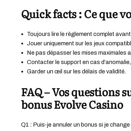
Quick facts : Ce que v
Toujours lire le règlement complet avan
Jouer uniquement sur les jeux compatib
Ne pas dépasser les mises maximales a
Contacter le support en cas d’anomalie,
Garder un œil sur les délais de validité.
FAQ – Vos questions s
bonus Evolve Casino
Q1 : Puis-je annuler un bonus si je change 