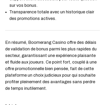
sur vos bonus.
Transparence totale avec un historique clair
des promotions actives.
En résumé, Boomerang Casino offre des délais
de validation de bonus parmi les plus rapides du
secteur, garantissant une expérience plaisante
et fluide aux joueurs. Ce point fort, couplé à une
offre promotionnelle bien pensée, fait de cette
plateforme un choix judicieux pour qui souhaite
profiter pleinement des avantages sans perdre
de temps inutilement.