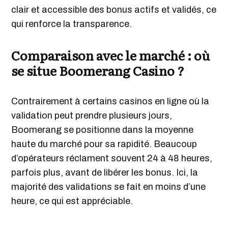
clair et accessible des bonus actifs et validés, ce
qui renforce la transparence.
Comparaison avec le marché : où
se situe Boomerang Casino ?
Contrairement à certains casinos en ligne où la
validation peut prendre plusieurs jours,
Boomerang se positionne dans la moyenne
haute du marché pour sa rapidité. Beaucoup
d’opérateurs réclament souvent 24 à 48 heures,
parfois plus, avant de libérer les bonus. Ici, la
majorité des validations se fait en moins d’une
heure, ce qui est appréciable.