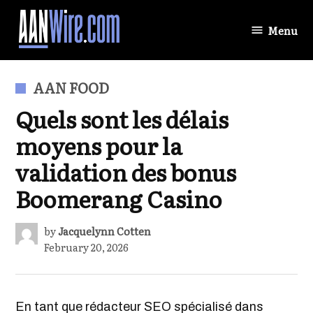
Skip
to
Menu
AANWire.com
content
POSTED
AAN FOOD
IN
Quels sont les délais
moyens pour la
validation des bonus
Boomerang Casino
by
Jacquelynn Cotten
February 20, 2026
En tant que rédacteur SEO spécialisé dans