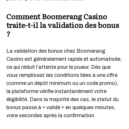
Comment Boomerang Casino
traite-t-il la validation des bonus
?
La validation des bonus chez Boomerang
Casino est généralement rapide et automatisée,
ce qui réduit l’attente pour le joueur. Dès que
vous remplissez les conditions liées à une offre
(comme un dépôt minimum ou un code promo),
la plateforme vérifie instantanément votre
éligibilité. Dans la majorité des cas, le statut du
bonus passe à « validé » en quelques minutes,
voire secondes après la confirmation.