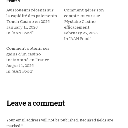
Related
Avis joueurs récents sur
Comment gérer son
la rapidité des paiements
compte joueur sur
Touch Casino en 2026
Mystake Casino
January 11, 2026
efficacement
In "AAN Food"
February 25, 2026
In "AAN Food"
Comment obtenir ses
gains d’un casino
instantané en France
August 1, 2026
In "AAN Food"
Leave a comment
Your email address will not be published.
Required fields are
marked
*