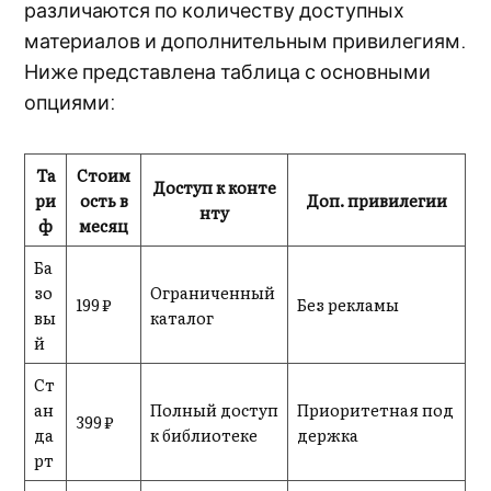
различаются по количеству доступных
материалов и дополнительным привилегиям.
Ниже представлена таблица с основными
опциями:
Та
Стоим
Доступ к конте
ри
ость в
Доп. привилегии
нту
ф
месяц
Ба
зо
Ограниченный
199 ₽
Без рекламы
вы
каталог
й
Ст
ан
Полный доступ
Приоритетная под
399 ₽
да
к библиотеке
держка
рт