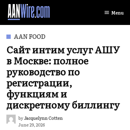
Skip
to
Menu
AANWire.com
content
POSTED
AAN FOOD
IN
Сайт интим услуг АШУ
в Москве: полное
руководство по
регистрации,
функциям и
дискретному биллингу
by
Jacquelynn Cotten
June 29, 2026